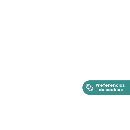
Cookie Preferences
Preferencias
de cookies
D.R. © 2022 Merck & Co., Inc., Rahway, N.J., E.U.A. y sus afiliadas.
Todos los derechos reservados. Prohibida su reproducción parcial o
total.
Merck Sharp & Dohme Comercializadora, S. de R.L. de C.V.